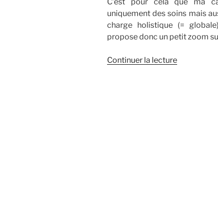
C’est pour cela que ma ca
uniquement des soins mais aus
charge holistique (= globale
propose donc un petit zoom sur
de
Continuer la lecture
« Conseils
&
Accompag
par
Relax’
Papillon »