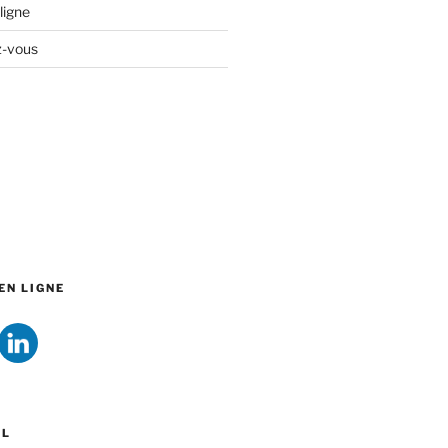
ligne
z-vous
EN LIGNE
EL