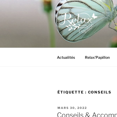
Aller
au
contenu
principal
RELAX PA
Actualités
Relax’Papillon
ÉTIQUETTE :
CONSEILS
PUBLIÉ
MARS 30, 2022
LE
Conseils & Accomp