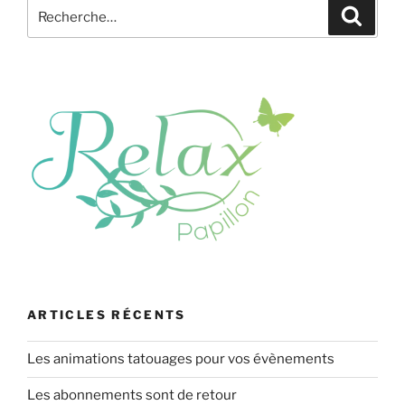
Recherche
Recher
friendly
pour
avec
:
White
Line
Lingerie »
ARTICLES RÉCENTS
Les animations tatouages pour vos évènements
Les abonnements sont de retour