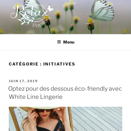
Aller
au
contenu
principal
RELAX PAPILLON
Menu
CATÉGORIE :
INITIATIVES
PUBLIÉ
JUIN 17, 2019
LE
Optez pour des dessous éco-friendly avec
White Line Lingerie