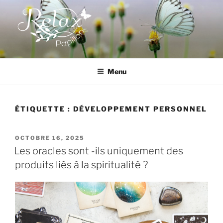
Aller
au
contenu
principal
RELAX PAPILLON
Menu
ÉTIQUETTE :
DÉVELOPPEMENT PERSONNEL
PUBLIÉ
OCTOBRE 16, 2025
LE
Les oracles sont -ils uniquement des
produits liés à la spiritualité ?