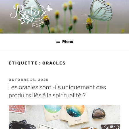
Aller
au
contenu
principal
RELAX PAPILLON
Menu
ÉTIQUETTE :
ORACLES
PUBLIÉ
OCTOBRE 16, 2025
LE
Les oracles sont -ils uniquement des
produits liés à la spiritualité ?