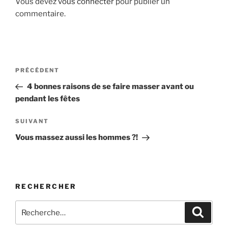
Vous devez
vous connecter
pour publier un
commentaire.
Navigation
Article
PRÉCÉDENT
de
précédent
4 bonnes raisons de se faire masser avant ou
l’article
pendant les fêtes
Article
SUIVANT
suivant
Vous massez aussi les hommes ?!
RECHERCHER
Recherche
Recher
pour