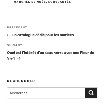
MARCHÉS DE NOÊL
,
NOUVEAUTÉS
Navigation
Article
PRÉCÉDENT
de
précédent
un catalogue dédié pour les mariées
l’article
Article
SUIVANT
suivant
Quel est l’intérêt d’un sous-verre avec une Fleur de
Vie ?
RECHERCHER
Recherche
Recher
pour
: