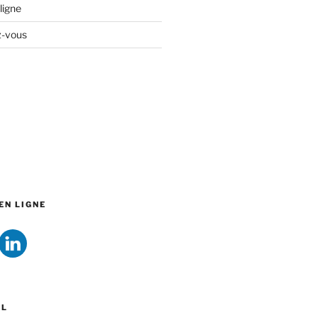
ligne
z-vous
EN LIGNE
EL