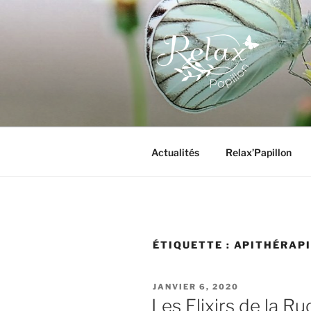
Aller
au
contenu
principal
RELAX PA
Actualités
Relax’Papillon
ÉTIQUETTE :
APITHÉRAPI
PUBLIÉ
JANVIER 6, 2020
LE
Les Elixirs de la R