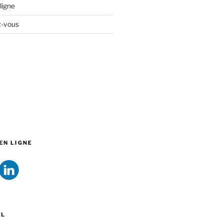
ligne
z-vous
EN LIGNE
EL