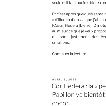
seule et il faut parfois bien se
Et c’est après quelques semain
« d’illuminations », que j’ai c
[Cœur] Hedera [Lierre]. 2 mots
au mieux ce que je veux propos
qui sont, justement, des é
émotions.
de
Continuer la lecture
« Cor
Hedera
:
pourquoi
PUBLIÉ
AVRIL 5, 2025
ce
LE
Cor Hedera : la « pe
nom
Papillon va bientôt 
? »
cocon !