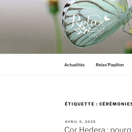
Aller
au
contenu
principal
RELAX PA
Actualités
Relax’Papillon
ÉTIQUETTE :
CÉRÉMONIE
PUBLIÉ
AVRIL 5, 2025
LE
Cor Hedera : pourq