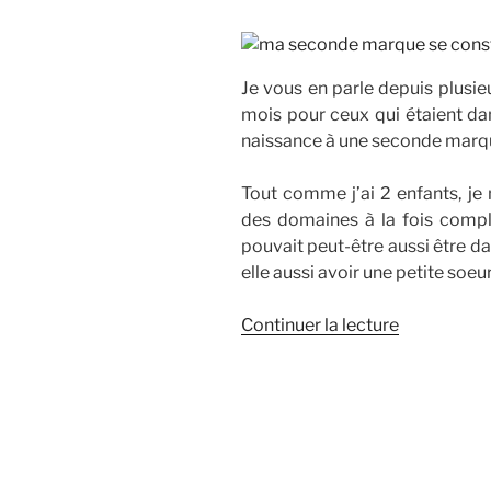
Je vous en parle depuis plusi
mois pour ceux qui étaient dan
naissance à une seconde marqu
Tout comme j’ai 2 enfants, je 
des domaines à la fois complè
pouvait peut-être aussi être d
elle aussi avoir une petite soeu
de
Continuer la lecture
« Cor
Hedera
:
la
« petite
soeur »