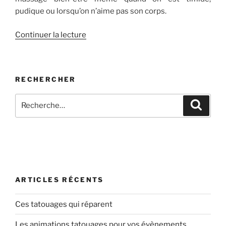
pudique ou lorsqu’on n’aime pas son corps.
de
Continuer la lecture
« Pudique,
mal
dans
RECHERCHER
ma
peau…
Recherche
Recher
le
pour
massage
:
est
il
fait
pour
moi
ARTICLES RÉCENTS
? »
Ces tatouages qui réparent
Les animations tatouages pour vos évènements