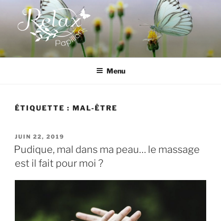
Aller
au
contenu
principal
RELAX PAPILLON
Menu
ÉTIQUETTE :
MAL-ÊTRE
PUBLIÉ
JUIN 22, 2019
LE
Pudique, mal dans ma peau… le massage
est il fait pour moi ?