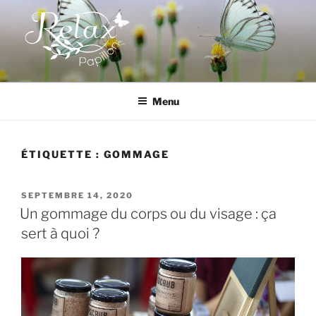
Aller
au
contenu
principal
RELAX PAPILLON
Menu
ÉTIQUETTE :
GOMMAGE
PUBLIÉ
SEPTEMBRE 14, 2020
LE
Un gommage du corps ou du visage : ça
sert à quoi ?