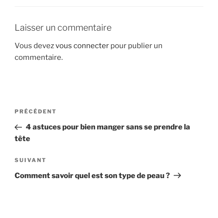
Laisser un commentaire
Vous devez
vous connecter
pour publier un
commentaire.
Navigation
Article
PRÉCÉDENT
de
précédent
4 astuces pour bien manger sans se prendre la
l’article
tête
Article
SUIVANT
suivant
Comment savoir quel est son type de peau ?