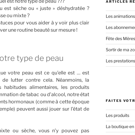
el est notre type de peau ???
ARTICLES R
 est sèche ou « juste » déshydratée ?
sse ou mixte ?
Les animation
tuces pour vous aider à y voir plus clair
Les abonnement
ver une routine beauté sur mesure !
Fête des Mères
Sortir de ma zo
otre type de peau
Les prestations
ue votre peau est ce qu’elle est … est
e de lutter contre cela. Néanmoins, la
es habitudes alimentaires, les produits
mmation de tabac ou d’alcool, notre état
FAITES VOTR
ments hormonaux (comme à cette époque
mple) peuvent aussi jouer sur l’état de
Les produits
La boutique en 
mixte ou sèche, vous n’y pouvez pas