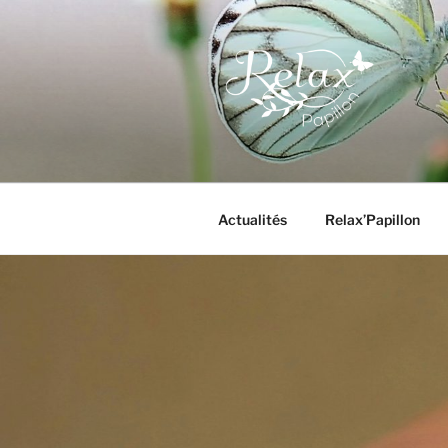
Aller
au
contenu
principal
RELAX PA
Actualités
Relax’Papillon