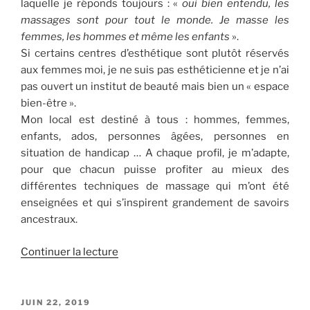
laquelle je réponds toujours : «
oui bien entendu, les
massages sont pour tout le monde. Je masse les
femmes, les hommes et même les enfants
».
Si certains centres d’esthétique sont plutôt réservés
aux femmes moi, je ne suis pas esthéticienne et je n’ai
pas ouvert un institut de beauté mais bien un « espace
bien-être ».
Mon local est destiné à tous : hommes, femmes,
enfants, ados, personnes âgées, personnes en
situation de handicap … A chaque profil, je m’adapte,
pour que chacun puisse profiter au mieux des
différentes techniques de massage qui m’ont été
enseignées et qui s’inspirent grandement de savoirs
ancestraux.
de
Continuer la lecture
« Vous
massez
aussi
PUBLIÉ
JUIN 22, 2019