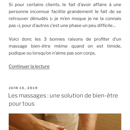
Si pour certains clients, le fait d’avoir affaire à une
personne inconnue facilite grandement le fait de se
retrouver dénudés (« je m’en moque je ne la connais
pas »), pour d’autres c’est une phase un peu difficile…
Voici donc les 3 bonnes raisons de profiter d’un
massage bien-être même quand on est timide,
pudique ou lorsqu’on n’aime pas son corps.
de
Continuer la lecture
« Pudique,
mal
dans
PUBLIÉ
JUIN 15, 2019
LE
ma
Les massages : une solution de bien-être
peau…
pour tous
le
massage
est
il