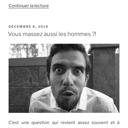
de
Continuer la lecture
« Les
ateliers
d’initiation
PUBLIÉ
DÉCEMBRE 8, 2019
LE
aux
Vous massez aussi les hommes ?!
massages
bien-
être »
C’est une question qui revient assez souvent et à