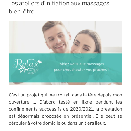
LE
ou
Les ateliers d’initiation aux massages
une
bien-être
prestation
bien-
être
est-
il
contre-
indiqué
? »
C’est un projet qui me trottait dans la tête depuis mon
ouverture … D’abord testé en ligne pendant les
confinements successifs de 2020/2021, la prestation
est désormais proposée en présentiel. Elle peut se
dérouler à votre domicile ou dans un tiers lieux.