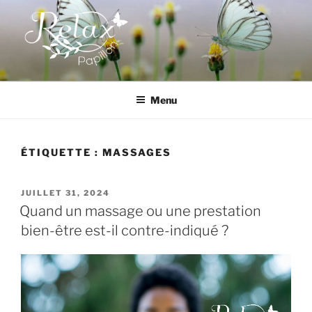
Aller
au
contenu
principal
RELAX PAPILLON
Menu
ÉTIQUETTE :
MASSAGES
PUBLIÉ
JUILLET 31, 2024
LE
Quand un massage ou une prestation
bien-être est-il contre-indiqué ?