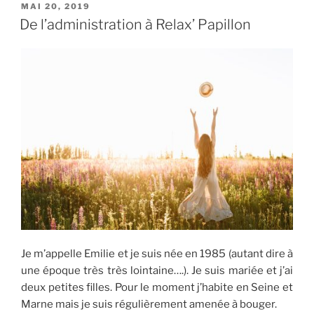
:
PUBLIÉ
MAI 20, 2019
LE
une
De l’administration à Relax’ Papillon
solution
de
bien-
être
pour
tous »
Je m’appelle Emilie et je suis née en 1985 (autant dire à
une époque très très lointaine….). Je suis mariée et j’ai
deux petites filles. Pour le moment j’habite en Seine et
Marne mais je suis régulièrement amenée à bouger.