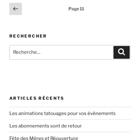
mais
Pagination
Page
Page
11
pourquoi
précédente
des
ce
publications
nom
? »
RECHERCHER
Recherche
Recher
pour
:
ARTICLES RÉCENTS
Les animations tatouages pour vos évènements
Les abonnements sont de retour
Fête des Mères et Réouverture