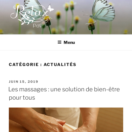
Aller
au
contenu
principal
RELAX PAPILLON
Menu
CATÉGORIE :
ACTUALITÉS
PUBLIÉ
JUIN 15, 2019
LE
Les massages : une solution de bien-être
pour tous