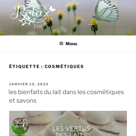
Aller
au
contenu
principal
RELAX PAPILLON
Menu
ÉTIQUETTE :
COSMÉTIQUES
PUBLIÉ
JANVIER 12, 2022
LE
les bienfaits du lait dans les cosmétiques
et savons