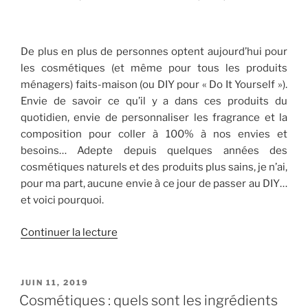
gare
aux
pièges
De plus en plus de personnes optent aujourd’hui pour
! »
les cosmétiques (et même pour tous les produits
ménagers) faits-maison (ou DIY pour « Do It Yourself »).
Envie de savoir ce qu’il y a dans ces produits du
quotidien, envie de personnaliser les fragrance et la
composition pour coller à 100% à nos envies et
besoins… Adepte depuis quelques années des
cosmétiques naturels et des produits plus sains, je n’ai,
pour ma part, aucune envie à ce jour de passer au DIY…
et voici pourquoi.
de
Continuer la lecture
« Cosmétiques
DIY
:
PUBLIÉ
JUIN 11, 2019
LE
oui,
Cosmétiques : quels sont les ingrédients