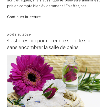
sont éthiques, mais aussi que le bien-être animal est
pris en compte bien évidemment ! En effet, pas
de
Continuer la lecture
« les
bienfaits
du
PUBLIÉ
AOÛT 5, 2019
LE
lait
4 astuces bio pour prendre soin de soi
dans
sans encombrer la salle de bains
les
cosmétiques
et
savons »