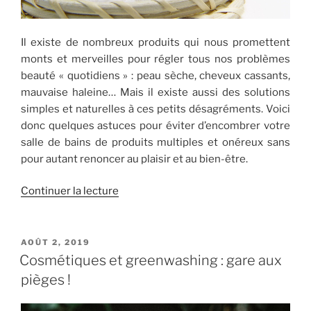
Il existe de nombreux produits qui nous promettent
monts et merveilles pour régler tous nos problèmes
beauté « quotidiens » : peau sèche, cheveux cassants,
mauvaise haleine… Mais il existe aussi des solutions
simples et naturelles à ces petits désagréments. Voici
donc quelques astuces pour éviter d’encombrer votre
salle de bains de produits multiples et onéreux sans
pour autant renoncer au plaisir et au bien-être.
de
Continuer la lecture
« 4
astuces
bio
PUBLIÉ
AOÛT 2, 2019
LE
pour
Cosmétiques et greenwashing : gare aux
prendre
pièges !
soin
de