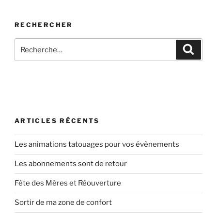
les
ingrédients
RECHERCHER
qui
sont
Recherche
Recher
sujets
pour
à
:
controverse
? »
ARTICLES RÉCENTS
Les animations tatouages pour vos évènements
Les abonnements sont de retour
Fête des Mères et Réouverture
Sortir de ma zone de confort