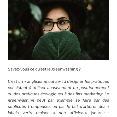
soi
sans
encombrer
la
salle
de
bains »
Savez-vous ce qu’est le greenwashing ?
C’est un «
anglicisme qui sert à désigner les pratiques
consistant à utiliser abusivement un positionnement
ou des pratiques écologiques à des fins marketing. Le
greenwashing peut par exemple se faire par des
publicités trompeuses ou par le fait d’arborer des «
labels verts maison » non officiels
.» (source :