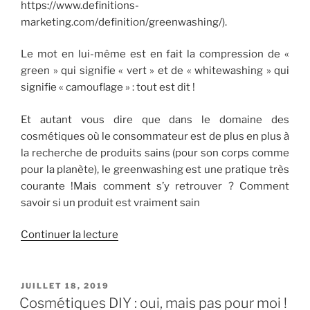
https://www.definitions-
marketing.com/definition/greenwashing/).
Le mot en lui-même est en fait la compression de «
green » qui signifie « vert » et de « whitewashing » qui
signifie « camouflage » : tout est dit !
Et autant vous dire que dans le domaine des
cosmétiques où le consommateur est de plus en plus à
la recherche de produits sains (pour son corps comme
pour la planète), le greenwashing est une pratique très
courante !Mais comment s’y retrouver ? Comment
savoir si un produit est vraiment sain
de
Continuer la lecture
« Cosmétiques
et
greenwashing
PUBLIÉ
JUILLET 18, 2019
LE
:
Cosmétiques DIY : oui, mais pas pour moi !