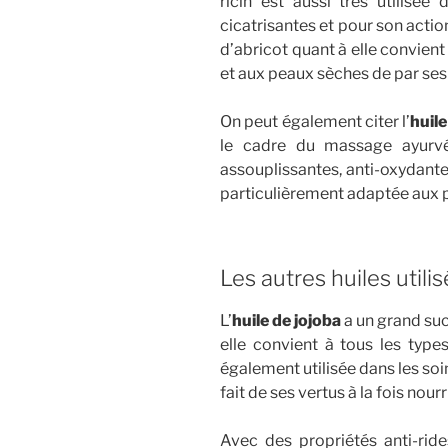
ricin est aussi très utilisé
cicatrisantes et pour son actio
d’abricot quant à elle convient
et aux peaux sèches de par ses 
On peut également citer l’
huil
le cadre du massage ayurvé
assouplissantes, anti-oxydante
particulièrement adaptée aux 
Les autres huiles util
L’
huile de jojoba
a un grand su
elle convient à tous les type
également utilisée dans les soi
fait de ses vertus à la fois nour
Avec des propriétés anti-rides