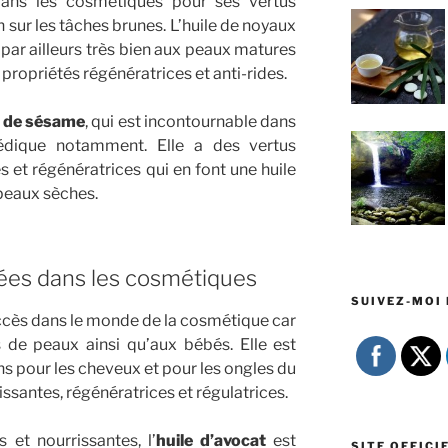
e dans les cosmétiques pour ses vertus
n sur les tâches brunes. L’huile de noyaux
 par ailleurs très bien aux peaux matures
propriétés régénératrices et anti-rides.
e de sésame
, qui est incontournable dans
dique notamment. Elle a des vertus
s et régénératrices qui en font une huile
peaux sèches.
isées dans les cosmétiques
SUIVEZ-MOI 
ccès dans le monde de la cosmétique car
s de peaux ainsi qu’aux bébés. Elle est
ns pour les cheveux et pour les ongles du
rissantes, régénératrices et régulatrices.
 et nourrissantes, l’
huile d’avocat
est
SITE OFFICI