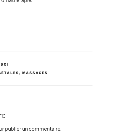
’aromathérapie.
 SOI
GÉTALES
,
MASSAGES
re
r publier un commentaire.