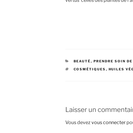
vertus celles des plantes de l
CATÉGORIES
BEAUTÉ
,
PRENDRE SOIN DE
ÉTIQUETTES
COSMÉTIQUES
,
HUILES VÉ
Laisser un commentai
Vous devez
vous connecter
pou