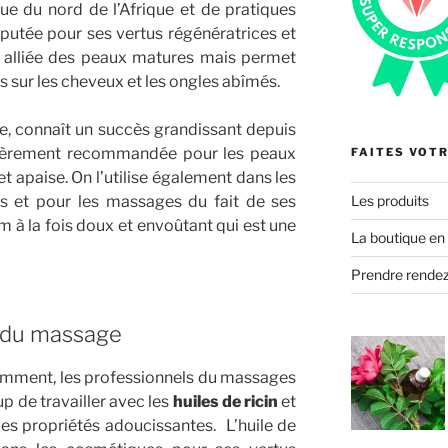
nue du nord de l’Afrique et de pratiques
réputée pour ses vertus régénératrices et
de alliée des peaux matures mais permet
s sur les cheveux et les ongles abîmés.
le, connaît un succès grandissant depuis
ulièrement recommandée pour les peaux
FAITES VOTR
et apaise. On l’utilise également dans les
Les produits
s et pour les massages du fait de ses
m à la fois doux et envoûtant qui est une
La boutique en 
Prendre rende
s du massage
demment, les professionnels du massages
 de travailler avec les
huiles de ricin
et
es propriétés adoucissantes. L’huile de