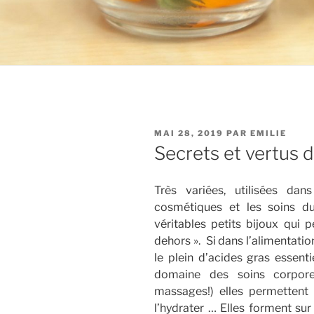
PUBLIÉ
MAI 28, 2019
PAR
EMILIE
LE
Secrets et vertus d
Très variées, utilisées dan
cosmétiques et les soins du
véritables petits bijoux qui
dehors ». Si dans l’alimentatio
le plein d’acides gras essent
domaine des soins corpore
massages!) elles permettent 
l’hydrater … Elles forment s